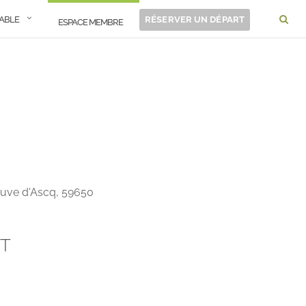
RABLE
RÉSERVER UN DÉPART
ESPACE MEMBRE
neuve d'Ascq, 59650
NT
Office 365
Outlook 