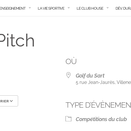
ENSEIGNEMENT
LA VIE SPORTIVE
LE CLUB HOUSE
DÉV. DU
Pitch
OÙ
Golf du Sart
5 rue Jean-Jaurès, Ville
RIER
TYPE D’ÉVÈNEME
Calendrier Google
iCalendar
Compétitions du club