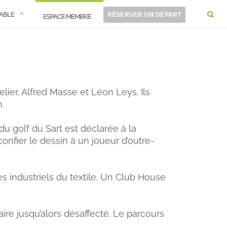
RABLE
RÉSERVER UN DÉPART
ESPACE MEMBRE
elier, Alfred Masse et Léon Leys. Ils
.
du golf du Sart est déclarée à la
confier le dessin à un joueur d’outre-
es industriels du textile. Un Club House
taire jusqu’alors désaffecté. Le parcours