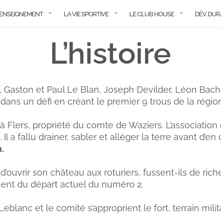
ENSEIGNEMENT
LA VIE SPORTIVE
LE CLUB HOUSE
DÉV. DU
L’histoire
lf, Gaston et Paul Le Blan, Joseph Devilder, Léon Bach
dans un défi en créant le premier 9 trous de la région
à Flers, propriété du comte de Waziers. L’association 
 a fallu drainer, sabler et alléger la terre avant d’en 
.
ouvrir son château aux roturiers, fussent-ils de rich
ment du départ actuel du numéro 2.
eblanc et le comité s’approprient le fort, terrain mili