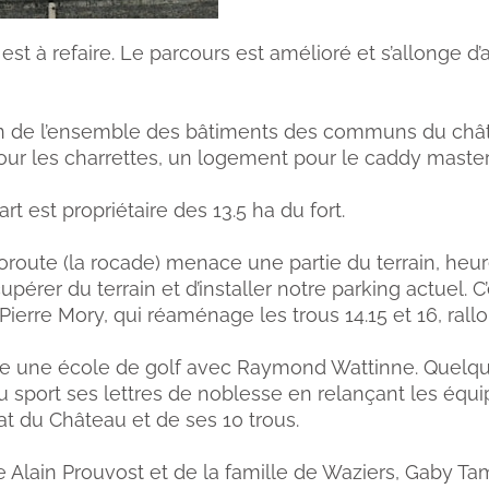
st à refaire. Le parcours est amélioré et s’allonge d
on de l’ensemble des bâtiments des communs du châte
our les charrettes, un logement pour le caddy master
rt est propriétaire des 13.5 ha du fort.
utoroute (la rocade) menace une partie du terrain, he
érer du terrain et d’installer notre parking actuel. C’
 Pierre Mory, qui réaménage les trous 14.15 et 16, ral
e une école de golf avec Raymond Wattinne. Quelque
sport ses lettres de noblesse en relançant les équipe
at du Château et de ses 10 trous.
e Alain Prouvost et de la famille de Waziers, Gaby T