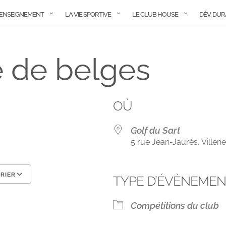
ENSEIGNEMENT
LA VIE SPORTIVE
LE CLUB HOUSE
DÉV. DU
 de belges
OÙ
Golf du Sart
5 rue Jean-Jaurès, Ville
RIER
TYPE D’ÉVÈNEME
Calendrier Google
iCalendar
Compétitions du club