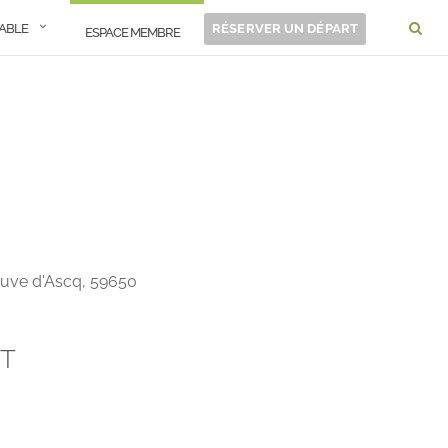
RABLE
RÉSERVER UN DÉPART
ESPACE MEMBRE
neuve d'Ascq, 59650
NT
Office 365
Outlook 