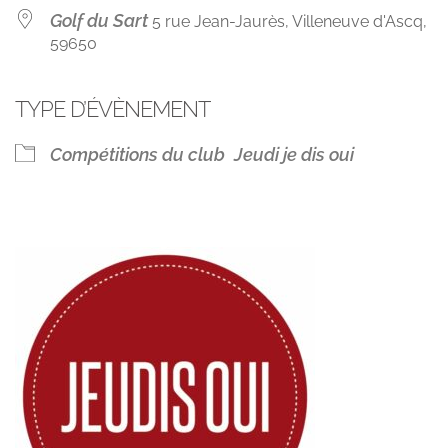
Golf du Sart
5 rue Jean-Jaurès, Villeneuve d'Ascq,
59650
TYPE D’ÉVÈNEMENT
Compétitions du club
Jeudi je dis oui