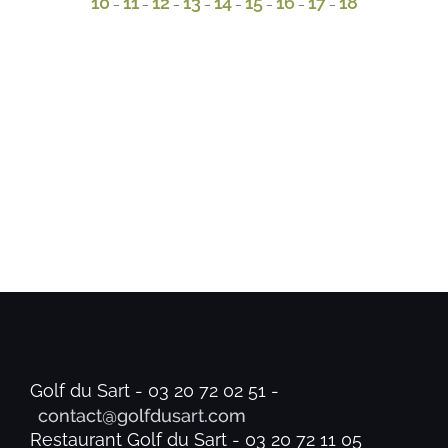
10
11
12
13
14
15
16
17
18
–
–
–
–
–
–
–
–
Golf du Sart - 03 20 72 02 51 -
Restaurant Golf du Sart - 03 20 72 11 05